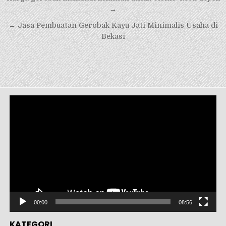
pos
→
← Jasa Pembuatan Gerobak Kayu Jati Minimalis Usaha di
Bekasi
Pemutar
Video
00:00
08:56
KATEGORI