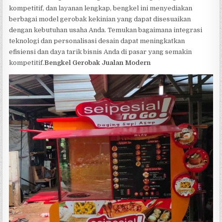
kompetitif, dan layanan lengkap, bengkel ini menyediakan
berbagai model gerobak kekinian yang dapat disesuaikan
dengan kebutuhan usaha Anda. Temukan bagaimana integrasi
teknologi dan personalisasi desain dapat meningkatkan
efisiensi dan daya tarik bisnis Anda di pasar yang semakin
kompetitif.
Bengkel Gerobak Jualan Modern