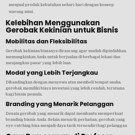
menjual produk kebutuhan sehari-hari dengan konsep
warung mini.
Kelebihan Menggunakan
Gerobak Kekinian untuk Bisnis
Mobilitas dan Fleksibilitas
Gerobak kekinian biasanya dirancang agar mudah dipindahkan,
memungkinkan Anda untuk berjualan di berbagai lokasi dan
menjangkau pasar yang lebih luas.
Modal yang Lebih Terjangkau
Dibandingkan dengan menyewa atau membeli tempat usaha,
gerobak memiliki biaya investasi yang lebih rendah, terutama
bagi bisnis pemula.
Branding yang Menarik Pelanggan
Desain gerobak yang menarik dapat membantu memperkuat
branding bisnis Anda. Selain menarik perhatian, gerobak yang
eye-catching bisa menjadi daya tarik tersendiri bagi pelanggan.