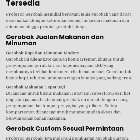
Tersedia
Profesor Gerobak memiliki beragam jenis gerobak yang dapat
disesuaikan dengan kebutuhan bisnis, mulai dari makanan dan
minuman hingga produk-produk lainnya.
Gerobak Jualan Makanan dan
Minuman
Gerobak Kopi dan Minuman Modern
Gerobak ini dilengkapi dengan kompartemen khusus untuk
penyimpanan peralatan, serta pencahayaan LED yang
membuatnya terlihat lebih menarik di malam hari. Cocok untuk
bisnis kopi, teh, atau minuman ringan lainnya yang sedang tren.
Gerobak Makanan Cepat Saji
Dirancang untuk bisnis makanan cepat saji seperti burger, hot
dog, atau jajanan tradisional, gerobak ini dibuat dengan ruang
penyimpanan dan tempat penyajian yang efisien. Setiap
kompartemen dirancang untuk mempermudah akses dan
penyimpanan bahan makanan.
Gerobak Custom Sesuai Permintaan
Profesor Gerobak juga melayani pembuatan gerobak custom,