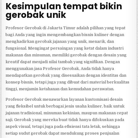
Kesimpulan tempat bikin
gerobak unik
Profesor Gerobak di Jakarta Timur adalah pilihan yang tepat
bagi Anda yang ingin mengembangkan bisnis kuliner dengan
menghadirkan gerobak jajanan yang unik, menarik, dan
fungsional. Mengingat persaingan yang ketat dalam industri
makanan dan minuman, memiliki gerobak dengan desain yang
kreatif dapat menjadi nilai tambah yang signifikan. Dengan
menggunakan jasa Profesor Gerobak, Anda tidak hanya
mendapatkan gerobak yang disesuaikan dengan identitas dan
konsep bisnis, tetapi juga yang dibuat dari material berkualitas
tinggi, menjamin ketahanan dan kemudahan perawatan.
Profesor Gerobak menawarkan layanan kustomisasi desain
yang fleksibel untuk berbagai jenis usaha kuliner, baik untuk
jajanan tradisional, minuman kekinian, maupun makanan cepat
saji. Gerobak yang mereka buat tidak hanya difokuskan pada
aspek visual, tetapi juga pada efisiensi tata letak, sehingga
setiap sudut gerobak dapat mendukung proses penjualan