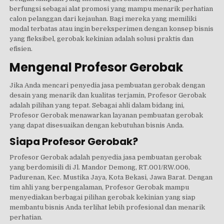
berfungsi sebagai alat promosi yang mampu menarik perhatian
calon pelanggan dari kejauhan. Bagi mereka yang memiliki
modal terbatas atau ingin bereksperimen dengan konsep bisnis
yang fleksibel, gerobak kekinian adalah solusi praktis dan
efisien.
Mengenal Profesor Gerobak
Jika Anda mencari penyedia jasa pembuatan gerobak dengan
desain yang menarik dan kualitas terjamin, Profesor Gerobak
adalah pilihan yang tepat. Sebagai ahli dalam bidang ini,
Profesor Gerobak menawarkan layanan pembuatan gerobak
yang dapat disesuaikan dengan kebutuhan bisnis Anda.
Siapa Profesor Gerobak?
Profesor Gerobak adalah penyedia jasa pembuatan gerobak
yang berdomisili di Jl. Mandor Demong, RT.001/RW.006,
Padurenan, Kec. Mustika Jaya, Kota Bekasi, Jawa Barat. Dengan
tim ahli yang berpengalaman, Profesor Gerobak mampu
menyediakan berbagai pilihan gerobak kekinian yang siap
membantu bisnis Anda terlihat lebih profesional dan menarik
perhatian.