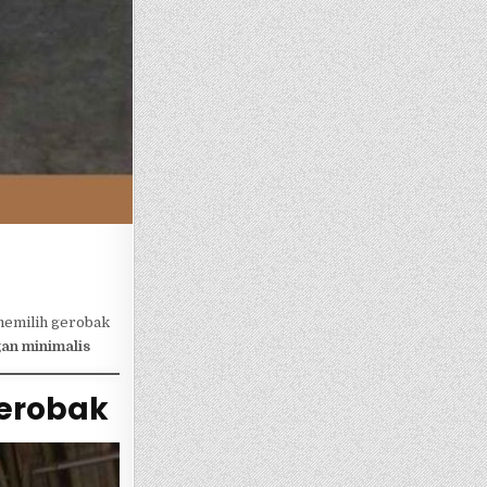
 memilih gerobak
an minimalis
Gerobak