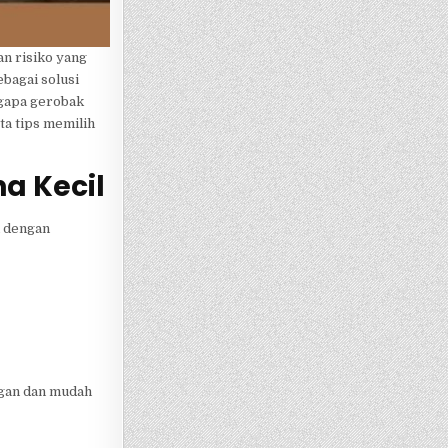
n risiko yang
ebagai solusi
ngapa gerobak
ta tips memilih
a Kecil
i dengan
ngan dan mudah