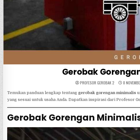
Gerobak Gorengan 
PROFESOR GEROBAK 2
8 NOVEMBE
Temukan panduan lengkap tentang
gerobak gorengan minimalis
u
yang sesuai untuk usaha Anda. Dapatkan inspirasi dari Profesor 
Gerobak Gorengan Minimalis 