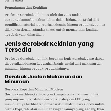
bisnis Anda.
Pengalaman dan Keahlian
Profesor Gerobak didukung oleh tim yang sudah
berpengalaman bertahun-tahun dalam bidang ini. Mulai dari
pemilihan material, pengerjaan desain, hingga produksi, semua
dilakukan dengan standar tinggi untuk memastikan kualitas
gerobak yang dihasilkan.
Jenis Gerobak Kekinian yang
Tersedia
Profesor Gerobak memiliki beragam jenis gerobak yang dapat
disesuaikan dengan kebutuhan bisnis, mulai dari makanan dan
minuman hingga produk-produk lainnya.
Gerobak Jualan Makanan dan
Minuman
Gerobak Kopi dan Minuman Modern
Gerobak ini dilengkapi dengan kompartemen khusus untuk
penyimpanan peralatan, serta pencahayaan LED yang
membuatnya terlihat lebih menarik di malam hari. Cocok untuk
bisnis kopi, teh, atau minuman ringan lainnya yang sedang tren.