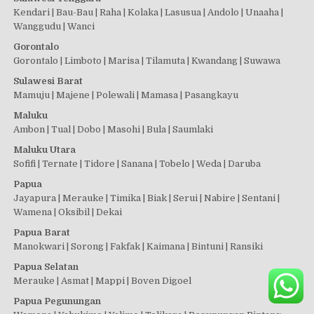
Kendari | Bau-Bau | Raha | Kolaka | Lasusua | Andolo | Unaaha |
Wanggudu | Wanci
Gorontalo
Gorontalo | Limboto | Marisa | Tilamuta | Kwandang | Suwawa
Sulawesi Barat
Mamuju | Majene | Polewali | Mamasa | Pasangkayu
Maluku
Ambon | Tual | Dobo | Masohi | Bula | Saumlaki
Maluku Utara
Sofifi | Ternate | Tidore | Sanana | Tobelo | Weda | Daruba
Papua
Jayapura | Merauke | Timika | Biak | Serui | Nabire | Sentani |
Wamena | Oksibil | Dekai
Papua Barat
Manokwari | Sorong | Fakfak | Kaimana | Bintuni | Ransiki
Papua Selatan
Merauke | Asmat | Mappi | Boven Digoel
Papua Pegunungan