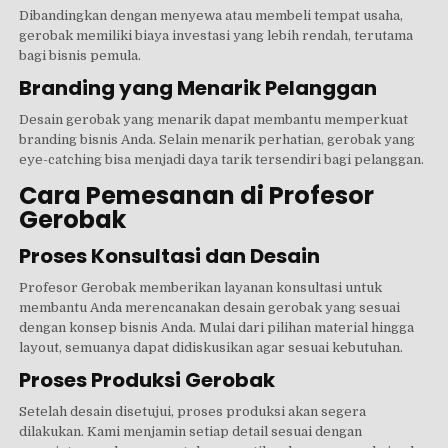
Dibandingkan dengan menyewa atau membeli tempat usaha,
gerobak memiliki biaya investasi yang lebih rendah, terutama
bagi bisnis pemula.
Branding yang Menarik Pelanggan
Desain gerobak yang menarik dapat membantu memperkuat
branding bisnis Anda. Selain menarik perhatian, gerobak yang
eye-catching bisa menjadi daya tarik tersendiri bagi pelanggan.
Cara Pemesanan di Profesor
Gerobak
Proses Konsultasi dan Desain
Profesor Gerobak memberikan layanan konsultasi untuk
membantu Anda merencanakan desain gerobak yang sesuai
dengan konsep bisnis Anda. Mulai dari pilihan material hingga
layout, semuanya dapat didiskusikan agar sesuai kebutuhan.
Proses Produksi Gerobak
Setelah desain disetujui, proses produksi akan segera
dilakukan. Kami menjamin setiap detail sesuai dengan