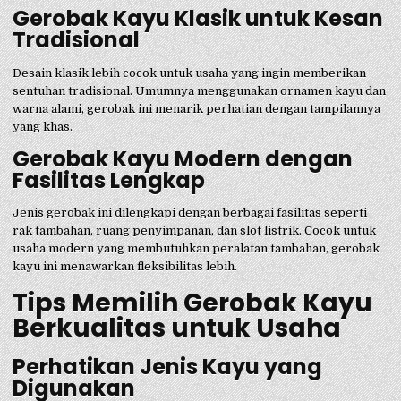
Gerobak Kayu Klasik untuk Kesan
Tradisional
Desain klasik lebih cocok untuk usaha yang ingin memberikan
sentuhan tradisional. Umumnya menggunakan ornamen kayu dan
warna alami, gerobak ini menarik perhatian dengan tampilannya
yang khas.
Gerobak Kayu Modern dengan
Fasilitas Lengkap
Jenis gerobak ini dilengkapi dengan berbagai fasilitas seperti
rak tambahan, ruang penyimpanan, dan slot listrik. Cocok untuk
usaha modern yang membutuhkan peralatan tambahan, gerobak
kayu ini menawarkan fleksibilitas lebih.
Tips Memilih Gerobak Kayu
Berkualitas untuk Usaha
Perhatikan Jenis Kayu yang
Digunakan