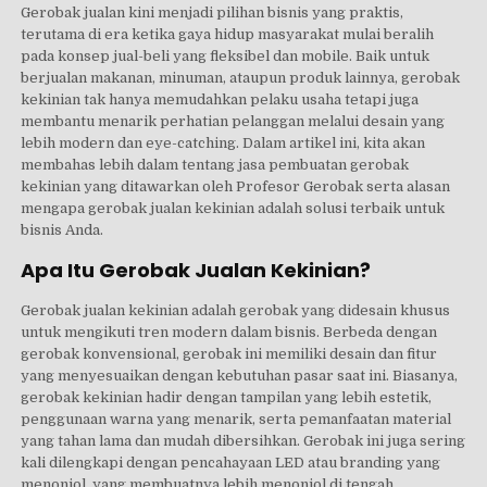
Gerobak jualan kini menjadi pilihan bisnis yang praktis,
terutama di era ketika gaya hidup masyarakat mulai beralih
pada konsep jual-beli yang fleksibel dan mobile. Baik untuk
berjualan makanan, minuman, ataupun produk lainnya, gerobak
kekinian tak hanya memudahkan pelaku usaha tetapi juga
membantu menarik perhatian pelanggan melalui desain yang
lebih modern dan eye-catching. Dalam artikel ini, kita akan
membahas lebih dalam tentang jasa pembuatan gerobak
kekinian yang ditawarkan oleh Profesor Gerobak serta alasan
mengapa gerobak jualan kekinian adalah solusi terbaik untuk
bisnis Anda.
Apa Itu Gerobak Jualan Kekinian?
Gerobak jualan kekinian adalah gerobak yang didesain khusus
untuk mengikuti tren modern dalam bisnis. Berbeda dengan
gerobak konvensional, gerobak ini memiliki desain dan fitur
yang menyesuaikan dengan kebutuhan pasar saat ini. Biasanya,
gerobak kekinian hadir dengan tampilan yang lebih estetik,
penggunaan warna yang menarik, serta pemanfaatan material
yang tahan lama dan mudah dibersihkan. Gerobak ini juga sering
kali dilengkapi dengan pencahayaan LED atau branding yang
menonjol, yang membuatnya lebih menonjol di tengah