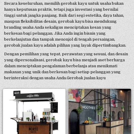
Secara keseluruhan, memilih gerobak kayu untuk usaha bukan
hanya keputusan praktis, tetapi juga investasi yang bernilai
tinggi untuk jangka panjang. Baik dari segi estetika, daya tahan,
maupun fleksibilitas desain, gerobak kayu bisa mendukung
branding usaha Anda sekaligus menciptakan kesan yang
berkesan bagi pelanggan. Jika Anda ingin bisnis yang
berkelanjutan dan tampak menonjol di tengah persaingan,
gerobak jualan kayu adalah pilihan yang layak dipertimbangkan.
Dengan pemilihan yang tepat, perawatan yang sesuai, dan desain
yang dipersonalisasi, gerobak kayu bisa menjadi aset berharga
dalam menciptakan pengalaman berbelanja atau menikmati
makanan yang unik dan berkesan bagi setiap pelanggan yang
berinteraksi dengan usaha Anda.Gerobak jualan kayu