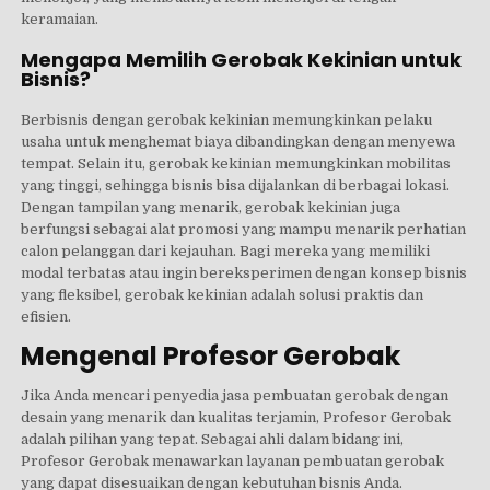
keramaian.
Mengapa Memilih Gerobak Kekinian untuk
Bisnis?
Berbisnis dengan gerobak kekinian memungkinkan pelaku
usaha untuk menghemat biaya dibandingkan dengan menyewa
tempat. Selain itu, gerobak kekinian memungkinkan mobilitas
yang tinggi, sehingga bisnis bisa dijalankan di berbagai lokasi.
Dengan tampilan yang menarik, gerobak kekinian juga
berfungsi sebagai alat promosi yang mampu menarik perhatian
calon pelanggan dari kejauhan. Bagi mereka yang memiliki
modal terbatas atau ingin bereksperimen dengan konsep bisnis
yang fleksibel, gerobak kekinian adalah solusi praktis dan
efisien.
Mengenal Profesor Gerobak
Jika Anda mencari penyedia jasa pembuatan gerobak dengan
desain yang menarik dan kualitas terjamin, Profesor Gerobak
adalah pilihan yang tepat. Sebagai ahli dalam bidang ini,
Profesor Gerobak menawarkan layanan pembuatan gerobak
yang dapat disesuaikan dengan kebutuhan bisnis Anda.