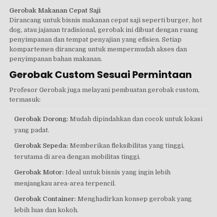
Gerobak Makanan Cepat Saji
Dirancang untuk bisnis makanan cepat saji seperti burger, hot
dog, atau jajanan tradisional, gerobak ini dibuat dengan ruang
penyimpanan dan tempat penyajian yang efisien. Setiap
kompartemen dirancang untuk mempermudah akses dan
penyimpanan bahan makanan.
Gerobak Custom Sesuai Permintaan
Profesor Gerobak juga melayani pembuatan gerobak custom,
termasuk:
Gerobak Dorong:
Mudah dipindahkan dan cocok untuk lokasi
yang padat.
Gerobak Sepeda:
Memberikan fleksibilitas yang tinggi,
terutama di area dengan mobilitas tinggi.
Gerobak Motor:
Ideal untuk bisnis yang ingin lebih
menjangkau area-area terpencil.
Gerobak Container:
Menghadirkan konsep gerobak yang
lebih luas dan kokoh.