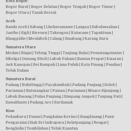
Kota Bogor:
Bogor Barat | Bogor Selatan | Bogor Tengah | Bogor Timur |
Bogor Utara | Tanah Sereal
Aceh
Banda Aceh | Sabang | Lhokseumawe | Langsa | Subulussalam |
Jantho | Sigli | Bireuen | Takengon | Kutacane | Tapaktuan |
Blangpidie | Meulaboh | Calang | Sinabang | Karang Baru
Sumatera Utara
Medan | Binjai | Tebing Tinggi | Tanjung Balai | Pematangsiantar |
Sibolga | Gunung Sitoli | Lubuk Pakam | Rantau Prapat | Kisaran |
Aek Kanopan | Sei Rampah | Lima Puluh | Kota Pinang | Pandan |
Teluk Dalam
Sumatera Barat
Padang | Bukittinggi | Payakumbuh | Padang Panjang | Solok |
Pariaman | Batusangkar | Painan | Pariaman | Muaro Sijunjung |
Lubuk Basung | Pulau Punjung | Simpang Ampek | Tanjung Pati |
Sawahlunto | Padang Aro | Sarilamak
Riau
Pekanbaru | Dumai | Pangkalan Kerinci | Bangkinang | Pasir
Pengaraian | Siak Sri Indrapura | Selatpanjang | Rengat |
Bengkalis | Tembilahan | Teluk Kuantan